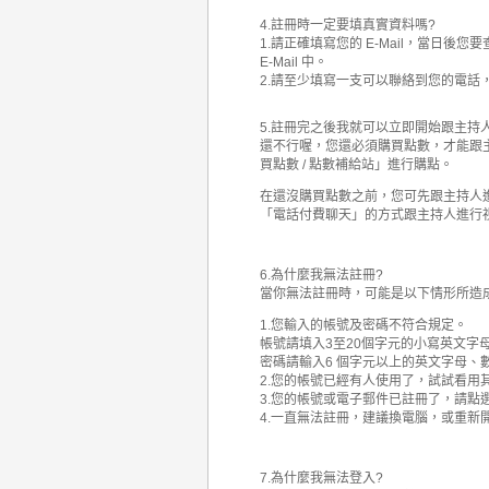
4.註冊時一定要填真實資料嗎?
1.請正確填寫您的 E-Mail，當日
E-Mail 中。
2.請至少填寫一支可以聯絡到您的電話
5.註冊完之後我就可以立即開始跟主持
還不行喔，您還必須購買點數，才能跟
買點數 / 點數補給站」進行購點。
在還沒購買點數之前，您可先跟主持人
「電話付費聊天」的方式跟主持人進行
6.為什麼我無法註冊?
當你無法註冊時，可能是以下情形所造
1.您輸入的帳號及密碼不符合規定。
帳號請填入3至20個字元的小寫英文字
密碼請輸入6 個字元以上的英文字母、
2.您的帳號已經有人使用了，試試看用
3.您的帳號或電子郵件已註冊了，請點
4.一直無法註冊，建議換電腦，或重新
7.為什麼我無法登入?