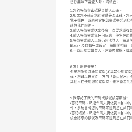
當你無法正常登入時，請檢查：
1.您的帳號與密碼是否輸入正確。
2.如果您不確定您的密碼是否正確，
電子郵件，系統將會把您密碼寄送到您在
請與我們聯絡。
3.輸入帳號密碼送出後會一直要求重複
4.輸入帳號密碼無任何反應，停留在原
5.帳號密碼輸入正確仍無法登入，請清除您的co
files)、及自動完成設定，請關閉視
6.一直出現重覆登入，建議換電腦，或
8.為什麼要登出?
如果您想暫時離開電腦(尤其是公用電腦
候，您可以按頁面上方的「會員登出」
其他人在使用您的電腦時，也不會看到
9.我忘記了我的密碼或帳號該怎麼辦?
•忘記密碼：點選台灣夫妻做愛自拍中
件，系統會將您的密碼寄送到您在註冊
•忘記帳號：點選台灣夫妻做愛自拍中
統會將您的帳號及密碼寄送到您在註冊